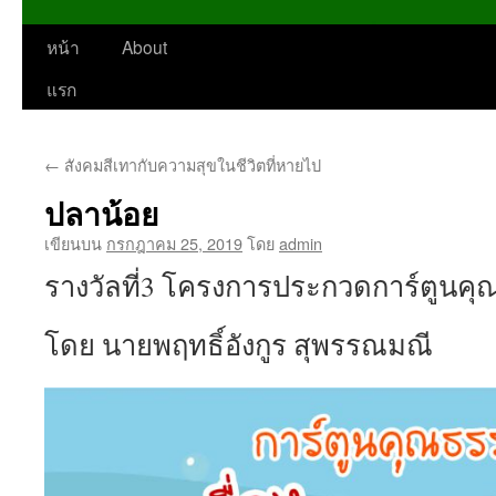
หน้า
About
ข้าม
แรก
ไป
ยัง
←
สังคมสีเทากับความสุขในชีวิตที่หายไป
เนื้อหา
ปลาน้อย
เขียนบน
กรกฎาคม 25, 2019
โดย
admin
รางวัลที่3 โครงการประกวดการ์ตูนคุณ
โดย นายพฤทธิ์อังกูร สุพรรณมณี